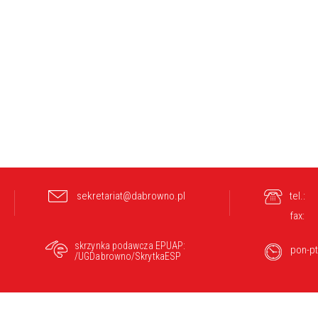
sekretariat@dabrowno.pl
tel.:
fax:
skrzynka podawcza EPUAP:
pon-pt
/UGDabrowno/SkrytkaESP