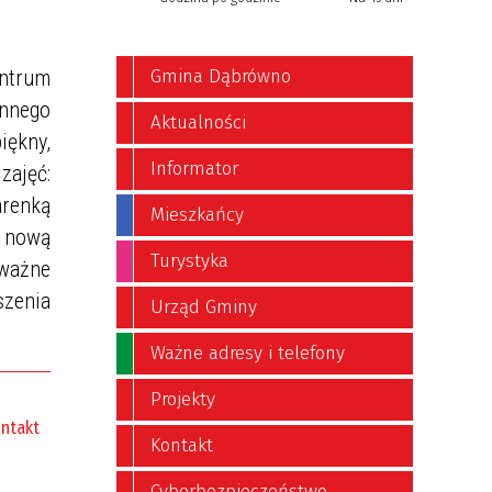
entrum
Gmina Dąbrówno
innego
Aktualności
ękny,
Informator
zajęć:
arenką
Mieszkańcy
 nową
Turystyka
 ważne
szenia
Urząd Gminy
Ważne adresy i telefony
Projekty
ntakt
Kontakt
Cyberbezpieczeństwo