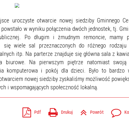
ejsce uroczyste otwarcie nowej siedziby Gminnego C
e powstało w wyniku połączenia dwóch jednostek, tj. Gm
Publicznej. Po długim i żmudnym remoncie, mamy pi
i się wiele sal przeznaczonych do różnego rodzaju 
alnych itp. Na parterze znajduje się główna sala z kawi
a biurowe. Na pierwszym piętrze natomiast swoją
wnia komputerowa i pokój dla dzieci. Było to bardzo
 otwarciem nowej siedziby zyskaliśmy możliwość powięk
cych i wspomagających społeczność lokalną.
Pdf
Drukuj
Powrót
Ko