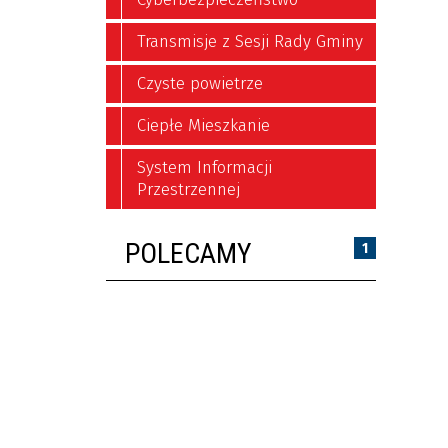
Transmisje z Sesji Rady Gminy
Czyste powietrze
Ciepłe Mieszkanie
System Informacji
Przestrzennej
POLECAMY
1