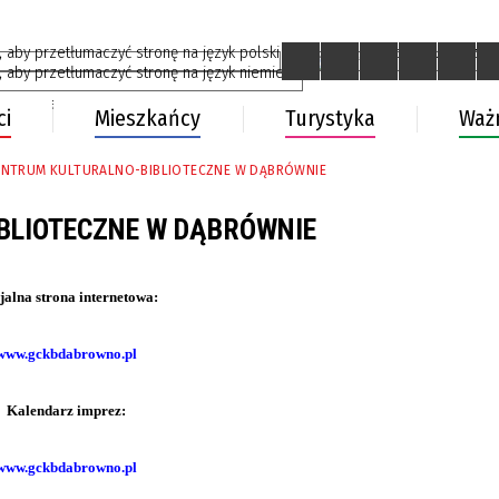
t Language
▼
ci
Mieszkańcy
Turystyka
Waż
ENTRUM KULTURALNO-BIBLIOTECZNE W DĄBRÓWNIE
BLIOTECZNE W DĄBRÓWNIE
jalna strona internetowa:
www.gckbdabrowno.pl
Kalendarz imprez:
www.gckbdabrowno.pl