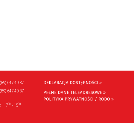
(89) 647 40 87
DEKLARACJA DOSTĘPNOŚCI »
(89) 647 40 87
PEŁNE DANE TELEADRESOWE »
POLITYKA PRYWATNOŚCI / RODO »
00
00
:
7
- 15