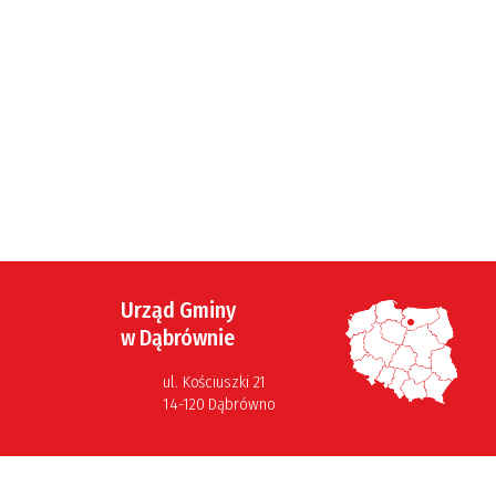
Urząd Gminy
w Dąbrównie
ul. Kościuszki 21
14-120 Dąbrówno