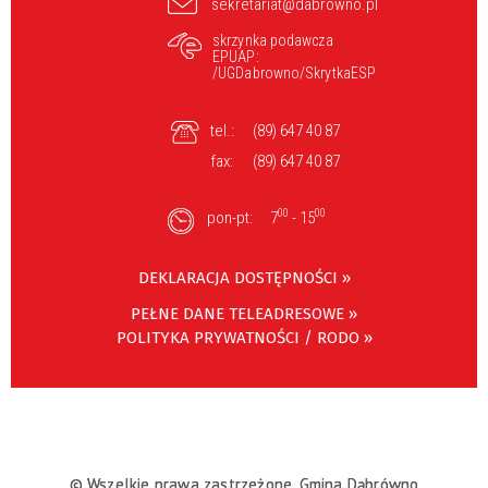
sekretariat@dabrowno.pl
skrzynka podawcza
EPUAP:
/UGDabrowno/SkrytkaESP
tel.:
(89) 647 40 87
fax:
(89) 647 40 87
00
00
pon-pt:
7
- 15
DEKLARACJA DOSTĘPNOŚCI »
PEŁNE DANE TELEADRESOWE »
POLITYKA PRYWATNOŚCI / RODO »
© Wszelkie prawa zastrzeżone, Gmina Dąbrówno