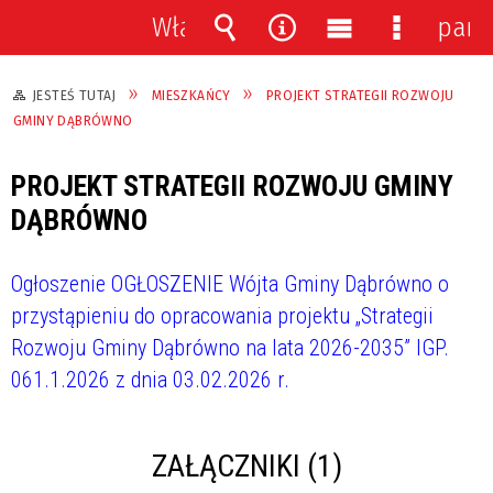
Włącz
pane
powiadomienia
Wyszukiwarka
Narzędzia
Menu
Menu
główne
szczegół
JESTEŚ TUTAJ
MIESZKAŃCY
PROJEKT STRATEGII ROZWOJU
GMINY DĄBRÓWNO
PROJEKT STRATEGII ROZWOJU GMINY
DĄBRÓWNO
Ogłoszenie OGŁOSZENIE Wójta Gminy Dąbrówno o
przystąpieniu do opracowania projektu „Strategii
Rozwoju Gminy Dąbrówno na lata 2026-2035” IGP.
061.1.2026 z dnia 03.02.2026 r.
ZAŁĄCZNIKI (1)