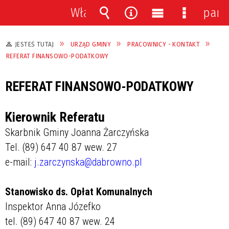
Włącz
pane
powiadomienia
Wyszukiwarka
Narzędzia
Menu
Menu
główne
szczegół
JESTEŚ TUTAJ
URZĄD GMINY
PRACOWNICY - KONTAKT
REFERAT FINANSOWO-PODATKOWY
REFERAT FINANSOWO-PODATKOWY
Kierownik Referatu
Skarbnik Gminy Joanna Żarczyńska
Tel. (89) 647 40 87 wew. 27
e-mail:
j.zarczynska@dabrowno.pl
Stanowisko ds. Opłat Komunalnych
Inspektor Anna Józefko
tel. (89) 647 40 87 wew. 24