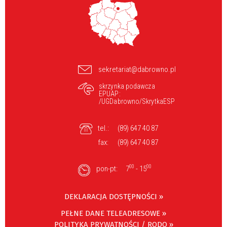
sekretariat@dabrowno.pl
skrzynka podawcza
EPUAP:
/UGDabrowno/SkrytkaESP
tel.:
(89) 647 40 87
fax:
(89) 647 40 87
00
00
pon-pt:
7
- 15
DEKLARACJA DOSTĘPNOŚCI »
PEŁNE DANE TELEADRESOWE »
POLITYKA PRYWATNOŚCI / RODO »