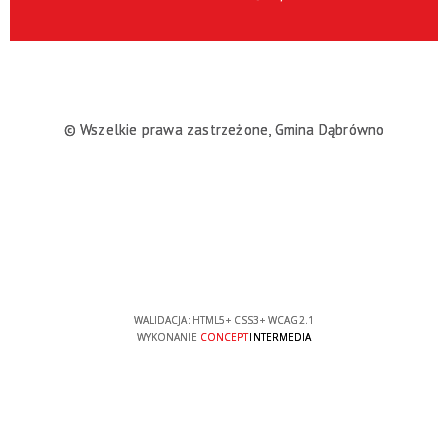
© Wszelkie prawa zastrzeżone, Gmina Dąbrówno
WALIDACJA:
HTML5
+
CSS3
+
WCAG 2.1
WYKONANIE
CONCEPT
INTERMEDIA