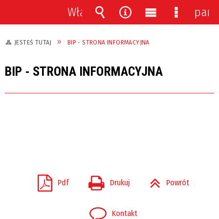
Włącz
pane
powiadomienia
Wyszukiwarka
Narzędzia
Menu
Menu
główne
szczegół
JESTEŚ TUTAJ
BIP - STRONA INFORMACYJNA
BIP - STRONA INFORMACYJNA
Pdf
Drukuj
Powrót
Kontakt