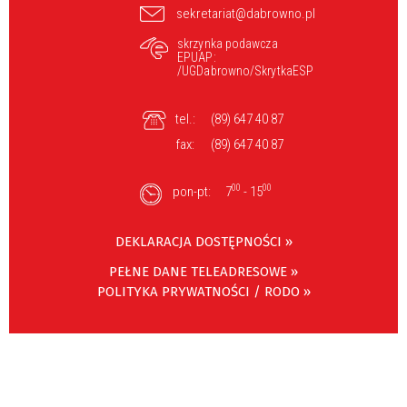
sekretariat@dabrowno.pl
skrzynka podawcza
EPUAP:
/UGDabrowno/SkrytkaESP
tel.:
(89) 647 40 87
fax:
(89) 647 40 87
00
00
pon-pt:
7
- 15
DEKLARACJA DOSTĘPNOŚCI »
PEŁNE DANE TELEADRESOWE »
POLITYKA PRYWATNOŚCI / RODO »